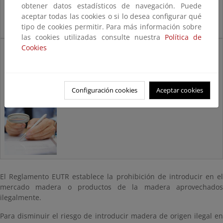
obtener datos estadísticos de navegación. Puede
aceptar todas las cookies o si lo desea configurar qué
tipo de cookies permitir. Para más información sobre
las cookies utilizadas consulte nuestra
Política de
Cookies
Declaración
responsable.
Aplicación
Declaración responsable.
Configuración cookies
Aceptar cookies
Aplicación Web EUTR
El Reglamento EUTR establece la prohibición de introducir en el
mercado madera o productos de la madera aprovechados
ilegalmente.
Para disminuir el riesgo de introducir madera de origen ilegal en