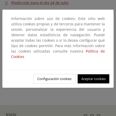
Predicción para el día 24 de julio
Predicción para los días 20 y 21 de julio
Información sobre uso de cookies: Este sitio web
Predicción para el día 19 de julio
utiliza cookies propias y de terceros para mantener la
Predicción para el día 18 de julio
sesión, personalizar la experiencia del usuario y
obtener datos estadísticos de navegación. Puede
Predicción para el día 17 de julio
aceptar todas las cookies o si lo desea configurar qué
tipo de cookies permitir. Para más información sobre
Predicción para el día 12 de julio
las cookies utilizadas consulte nuestra
Política de
Predicción para el día 11 de julio
Cookies
Predicción para el día 10 de julio
Predicción para el día 9 de julio
Configuración cookies
Aceptar cookies
Predicción para los días 6, 7 y 8 de julio
Inicio