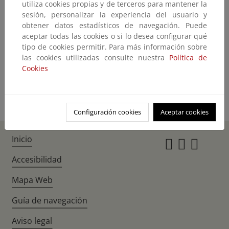
utiliza cookies propias y de terceros para mantener la
Predicción para el día 20 de marzo
sesión, personalizar la experiencia del usuario y
Predicción para el día 19 de marzo
obtener datos estadísticos de navegación. Puede
aceptar todas las cookies o si lo desea configurar qué
Predicción para los días 16, 17 y 18 de abril
tipo de cookies permitir. Para más información sobre
las cookies utilizadas consulte nuestra
Política de
Predicción para el día 15 de marzo
Cookies
Predicción para el día 14 de marzo
Configuración cookies
Aceptar cookies
Inicio
Instagr
Twitte
Fac
Accesibilidad
Mapa Web
Guía de navegación
Aviso legal