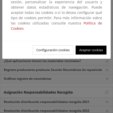
sesión, personalizar la experiencia del usuario y
obtener datos estadísticos de navegación. Puede
¿Qué características tienen?
aceptar todas las cookies o si lo desea configurar qué
¿Por qué se deben gestionar adecuadamente?
tipo de cookies permitir. Para más información sobre
las cookies utilizadas consulte nuestra
Política de
¿Cuál es su ciclo de gestión?
Cookies
¿Cómo se pueden prevenir?
¿Cómo se recogen?
Configuración cookies
Aceptar cookies
¿Cómo se tratan?
¿Qué aplicaciones tienen los materiales reciclados?
Registro productores producto: Sección Neumáticos de reposición
Gráficos registro de neumáticos
Asignación Responsabilidades Recogida
Resolución distribución responsabilidades recogida 2021
Resolución distribución responsabilidades recogida 2022