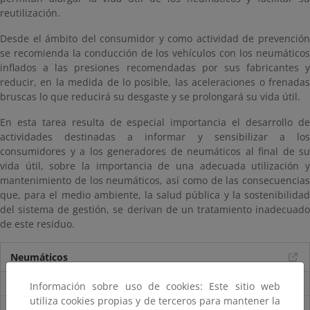
reutilización.
Desde el ámbito del consumidor y como actividad de prevención
se recomienda la conducción de los vehículos con los neumáticos
inflados a las presiones recomendadas por sus fabricantes y
reducir, en la medida de lo posible, las aceleraciones o frenadas
bruscas lo que reducirá su desgaste y se prolongará su vida útil.
En esta tarea resulta de especial importancia el desarrollo de
actividades destinadas a informar y sensibilizar a los
consumidores y a los generadores de neumáticos al final de su
vida útil, sobre la importancia de una adecuada utilización y
mantenimiento de los neumáticos, así como de las consecuencias
que, para el medio ambiente, la salud pública y la sostenibilidad
del sistema de gestión, se derivan de un tratamiento inadecuado
de este residuo.
Neumáticos
¿Qué son los neumáticos al final de su vida útil (NFU)?
Información sobre uso de cookies: Este sitio web
utiliza cookies propias y de terceros para mantener la
¿Dónde se generan?