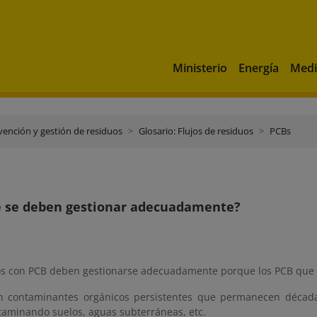
Ministerio
Energía
Medi
vención y gestión de residuos
Glosario: Flujos de residuos
PCBs
é se deben gestionar adecuadamente?
os con PCB deben gestionarse adecuadamente porque los PCB que 
 contaminantes orgánicos persistentes que permanecen década
taminando suelos, aguas subterráneas, etc.