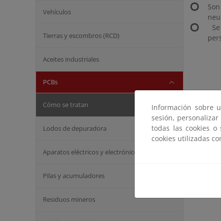
Son
Vehículos
neu
Se 
Tierras y escombros (RCD)
per
Aceites industriales
PCBs
Cómo se tratan
Información sobre u
sesión, personalizar
todas las cookies o
Lodos de depuradora
cookies utilizadas c
Aparatos eléctricos y electrónicos
Pilas y acumuladores
Residuos mineros