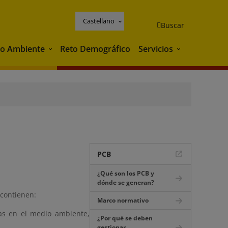
Castellano
Buscar
o Ambiente
Reto Demográfico
Servicios
Medio Ambiente
Servicios
PCB
¿Qué son los PCB y
dónde se generan?
contienen:
Marco normativo
s en el medio ambiente,
¿Por qué se deben
gestionar