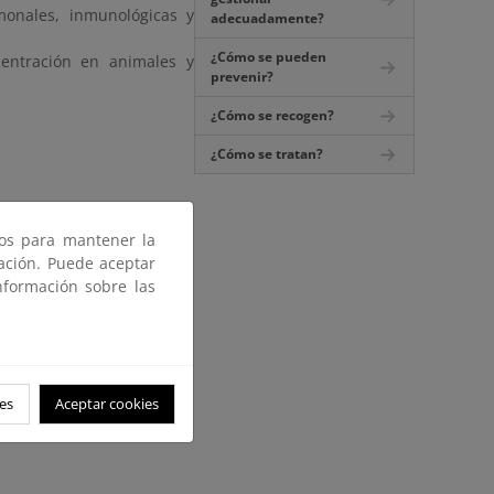
monales, inmunológicas y
adecuadamente?
¿Cómo se pueden
entración en animales y
prevenir?
¿Cómo se recogen?
¿Cómo se tratan?
ros para mantener la
gación. Puede aceptar
nformación sobre las
es
Aceptar cookies