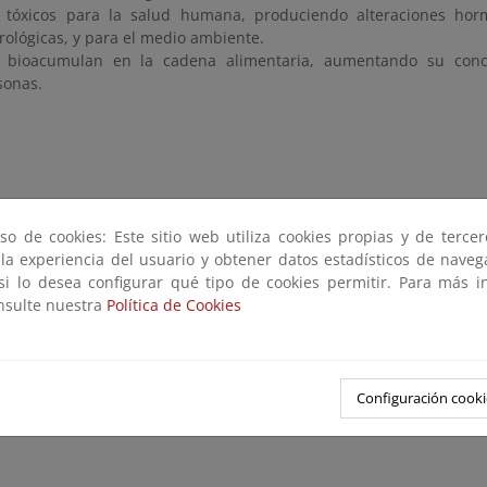
 tóxicos para la salud humana, produciendo alteraciones hor
rológicas, y para el medio ambiente.
bioacumulan en la cadena alimentaria, aumentando su conc
sonas.
so de cookies: Este sitio web utiliza cookies propias y de terce
 la experiencia del usuario y obtener datos estadísticos de nave
 si lo desea configurar qué tipo de cookies permitir. Para más i
onsulte nuestra
Política de Cookies
Configuración cooki