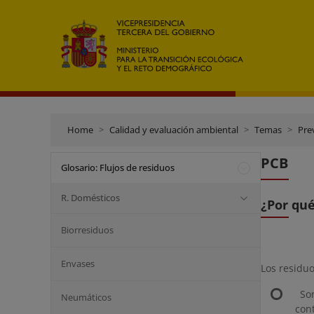
Home
Calidad y evaluación ambiental
Temas
Pre
PCB
Glosario: Flujos de residuos
R. Domésticos
¿Por qu
Biorresiduos
Envases
Los residu
Son
Neumáticos
con