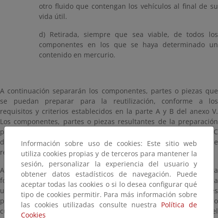
otro fluido que contengan los vehículos al final de su
vida útil.
d) Retirada, siempre que sea viable, de todos los
componentes en los que se haya determinado un
contenido en mercurio.
A continuación separarán los componentes, partes o piezas que
se puedan preparar para la reutilización, conforme a los
requisitos y criterios establecidos en la parte A y B del anexo V.
Los componentes, partes o piezas resultantes de la preparación
para la reutilización, con el certificado mencionado en la parte C
del anexo V del Real Decreto, no tendrán la consideración de
Información sobre uso de cookies: Este sitio web
residuos
utiliza cookies propias y de terceros para mantener la
sesión, personalizar la experiencia del usuario y
Así mismo, los CAT realizarán las operaciones de tratamiento para
obtener datos estadísticos de navegación. Puede
fomentar el reciclado, establecidas en el anexo IV.2 y entregarán a
aceptar todas las cookies o si lo desea configurar qué
un gestor autorizado todos los materiales, piezas y componentes
tipo de cookies permitir. Para más información sobre
procedentes de estas operaciones de tratamiento, priorizando
las cookies utilizadas consulte nuestra
Política de
cuando sea viable desde el punto de vista medioambiental el
Cookies