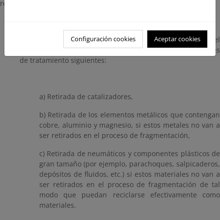
reciclado frente a otras formas de valorización:
Configuración cookies
Aceptar cookies
2. Para fomentar la preparación para la reutilización y el
reciclado, se realizarán todas y cada una de las operaciones
de tratamiento siguientes:
a) Retirada de catalizadores,
b) Retirada de los elementos metálicos que contengan
cobre, aluminio y magnesio, si estos metales no van a
ser retirados en el proceso de fragmentación,
c) Retirada de neumáticos y componentes plásticos de
gran tamaño (por ejemplo, parachoques, salpicaderos,
depósitos de fluidos, etc.) si estos materiales no van a
ser retirados en el proceso de fragmentación de tal
modo que puedan reciclarse efectivamente como
materiales.