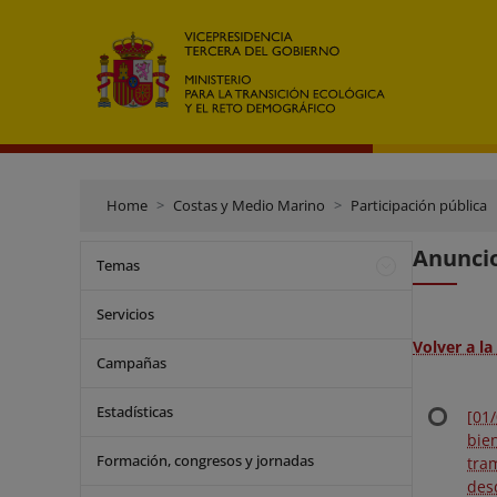
Home
Costas y Medio Marino
Participación pública
Anuncio
Temas
Servicios
Volver a l
Campañas
Estadísticas
[01
bie
Formación, congresos y jornadas
tra
des