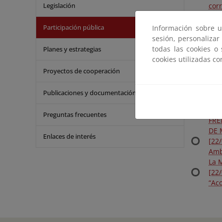
Legislación
corr
[22
Imp
Participación pública
Información sobre u
COM
sesión, personalizar
TTM
todas las cookies o
Planes y estrategias
[28
cookies utilizadas c
Imp
Proyectos de cooperación
COM
TTM
Publicaciones y documentación
[16
Inf
Preguntas frecuentes
FRE
DE 
Enlaces de interés
[22
Ambi
La 
[22
“Ac