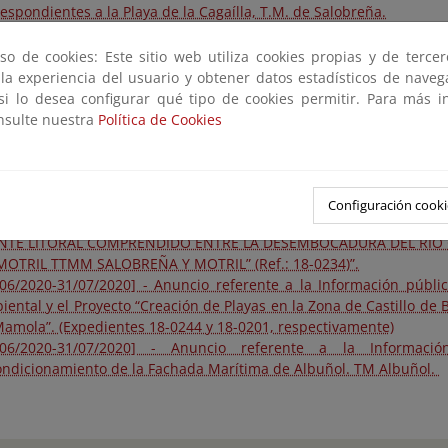
espondientes a la Playa de la Cagaílla, T.M. de Salobreña.
/11/2021-04/01/2022] - Anuncio referente a la Información pública
acto Ambiental “ACTUACIONES PARA LA ESTABILIZACIÓN DE LAS P
so de cookies: Este sitio web utiliza cookies propias y de terce
PRENDIDO ENTRE LA DESEMBOCADURA DEL RIO GUALDALFEO 
 la experiencia del usuario y obtener datos estadísticos de nave
M SALOBREÑA Y MOTRIL (18-0234)”.
 si lo desea configurar qué tipo de cookies permitir. Para más i
/10/2021-13/12/2021] - Anuncio referente a la Información pública
onsulte nuestra
Política de Cookies
acto Ambiental “ACTUACIONES PARA LA ESTABILIZACIÓN DE LAS P
PRENDIDO ENTRE LA DESEMBOCADURA DEL RIO GUALDALFEO 
M SALOBREÑA Y MOTRIL (18-0234)”.
/12/2020-28/01/2021] - Anuncio del Servicio Provincial de Costas
Configuración cooki
ormación pública del Proyecto “ACTUACIONES PARA LA ESTABILI
NTE LITORAL COMPRENDIDO ENTRE LA DESEMBOCADURA DEL RIO 
MOTRIL TTMM SALOBREÑA Y MOTRIL” (Ref.: 18-0234)”.
/06/2020-31/07/2020] - Anuncio referente a la Información públi
ental y el Proyecto “Creación de Playas en la Zona de Castillo de 
Mamola”. (Expedientes 18-0244 y 18-0201, respectivamente)
/06/2020-31/07/2020] - Anuncio referente a la Informació
ondicionamiento de la Fachada Marítima de Albuñol. TM Albuñol.