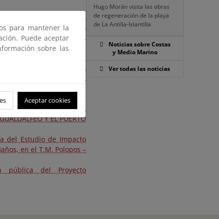
Hugo Morán visita las obras
 del Proyecto y Estudio de
de regeneración de la playa
de La Antilla-Islantilla
LAYAS DEL FRENTE LITORAL
ros para mantener la
Y EL PUERTO DE MOTRIL
gación. Puede aceptar
Noticias sobre Costas
nformación sobre las
y Medio Marino
 del Proyecto y Estudio de
LAYAS DEL FRENTE LITORAL
Ver todas las noticias
Y EL PUERTO DE MOTRIL
 en Granada referente a la
es
Aceptar cookies
ZACIÓN DE LAS PLAYAS DEL
GUALDALFEO Y EL PUERTO
ca del Estudio de Impacto
Baños, en el T.M. Polopos –
n pública del Proyecto