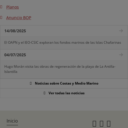
Planos
Anuncio BOP
14/08/2025
El OAPN y el IEO-CSIC exploran los fondos marinos de las Islas Chafarinas
04/07/2025
Hugo Morán visita las obras de regeneración de la playa de La Antilla-
Islantilla
Noticias sobre Costas y Medio Marino
Ver todas las noticias
Inicio
Instagr
Twitte
Fac