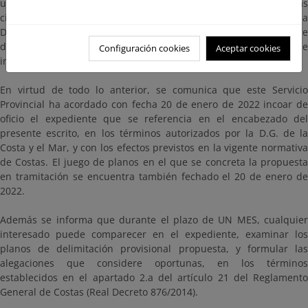
utilización del dominio público en cumplimiento de las sentencias
citadas. Esta propuesta ha sido aceptada por resolución de la
Dirección General de la Costa y el Mar de fecha 21 de septiembre
de 2021, autorizándose la incoación del presente procedimiento e
Configuración cookies
Aceptar cookies
indicando los términos para su tramitación.
En virtud de todo lo anterior, se comunica que este Servicio
Provincial ha acordado con fecha 20 de enero de 2022 incoar de
oficio el expediente que se referencia en el encabezado del
presente escrito, en los términos autorizados por la D.G. de la
Costa y el Mar, y con los efectos previstos en la vigente normativa
de Costas. El juego de planos en el que se concreta la propuesta
en tramitación se encuentra también fechado el 20 de enero de
2022.
Además se informa que durante el plazo de UN MES, cualquier
interesado puede comparecer en el expediente, examinar los
planos de delimitación provisional propuesta, y formular las
alegaciones que considere oportunas, en los términos
establecidos en el apartado 2.a del artículo 21 del Reglamento
General de Costas (Real Decreto 876/2014).