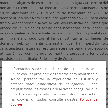
mantener algunos de estos terrenos de la antigua ZMT dentro del
demanio. En consecuencia, mediante las Órdenes Ministeriales de
18 de diciembre de 2018 y de 29 de noviembre de 2019, se
declaró nulo y sin efecto el deslinde aprobado en 2015 para dicho
tramo, ordenándose a la vez al Servicio Provincial de Costas que
procediese a iniciar las actuaciones necesarias para incoar un
nuevo expediente de deslinde para el mismo tramo y a elaborar
un informe motivado con el fin de justificar si los bienes de
dominio público marítimo-terrestre que han perdido sus
características naturales resultan necesarios para la protección o
utilización del dominio público marítimo-terrestre, a los efectos
previstos en el artículo 18 de la Ley de Costas.
Tras lo anterior, el Servicio Provincial de Cotas de Alicante
Información sobre uso de cookies: Este sitio web
procedió a efectuar una nueva propuesta de delimitación. En
utiliza cookies propias y de terceros para mantener la
dicha propuesta, la delimitación del DPMT coincide igualmente
sesión, personalizar la experiencia del usuario y
con la delimitación de la ZMT ya aprobada en 1982, por
obtener datos estadísticos de navegación. Puede
imperativo legal, ratificándose la diferenciación de la ribera del
aceptar todas las cookies o si lo desea configurar qué
mar por el cantil del muelle en idénticos términos a los aprobados
tipo de cookies permitir. Para más información sobre
en 2015, y proponiendo además la declaración de una porción de
las cookies utilizadas consulte nuestra
Política de
los terrenos de DPMT como innecesarios para la protección o la
Cookies