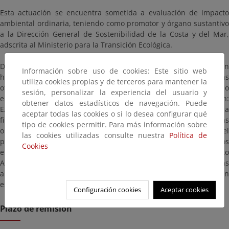
Esta actuación se encuentra sometida a evaluación de impacto
ambiental ordinaria, teniendo como promotor y órgano sustantivo
a la Dirección General de Sostenibilidad de la Costa y del Mar,
adscrita al Ministerio para la Transición Ecológica.
Dicha documentación podrá consultarse en días hábiles en
Información sobre uso de cookies: Este sitio web
horario comprendido entre las 9:00 y las 14:00 horas en las
utiliza cookies propias y de terceros para mantener la
oficinas del Servicio de Provincial de Costas de Alicante, situado
sesión, personalizar la experiencia del usuario y
en la Plaza de la Montañeta, 5, Alicante (código de identificación:
obtener datos estadísticos de navegación. Puede
EA0018727), o en esta página, donde se encuentra a disposición a
aceptar todas las cookies o si lo desea configurar qué
fin de que cualquier persona o entidad pueda presentar las
tipo de cookies permitir. Para más información sobre
observaciones o alegaciones que estime oportunas dentro del
las cookies utilizadas consulte nuestra
Política de
plazo citado, según los mecanismos y en los lugares establecidos
Cookies
en la Ley 39/2015, de 1 de octubre, del Procedimiento
Administrativo Común de las Administraciones Públicas, dirigidas
al mencionado Servicio y citando las referencias que aparecen en
este anuncio.
Configuración cookies
Aceptar cookies
Plazo de remisión