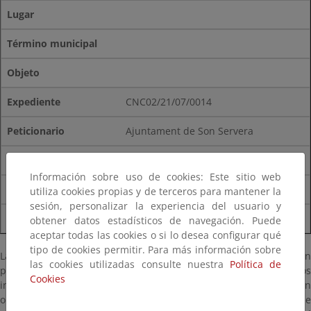
Lugar
Término municipal
Objeto
CNC02/21/07/0014
Ajuntament de Son Servera
Cala Millor y Cala Bona
Información sobre uso de cookies: Este sitio web
Son Servera
utiliza cookies propias y de terceros para mantener la
sesión, personalizar la experiencia del usuario y
paseos marítimos
obtener datos estadísticos de navegación. Puede
aceptar todas las cookies o si lo desea configurar qué
tipo de cookies permitir. Para más información sobre
La documentación estará a disposición del público durante un
las cookies utilizadas consulte nuestra
Política de
plazo de VEINTE (20) DÍAS HÁBILES (plazo durante el cual los
Cookies
interesados podrán formular las alegaciones que estimen
oportunas), contados a partir del día siguiente a aquél en que