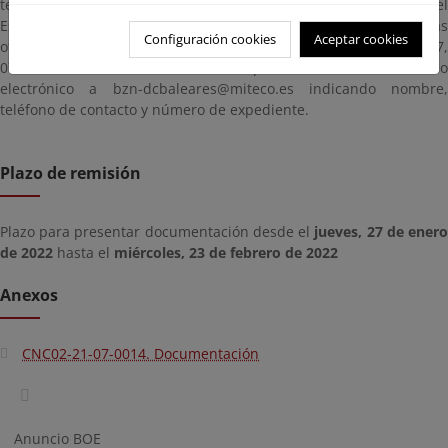
tenga lugar la publicación de este anuncio en el Boletín Oficial del
Estado, pudiendo ser examinados en esta página y/o en las
Configuración cookies
Aceptar cookies
oficinas de esta Demarcación de Costas, sita en C/ Felicià Fuster, 7,
07007, de Palma, solicitando cita previa enviando un correo
electrónico a bzn-dcbaleares@miteco.es indicando nombre,
teléfono de contacto y número de expediente.
Plazo de remisión
Plazo para presentar documentación desde el
jueves, 27 de ener
de 2022
hasta el
miércoles, 23 de febrero de 2022
Anexos
CNC02-21-07-0014. Documentación
Anuncio BOE