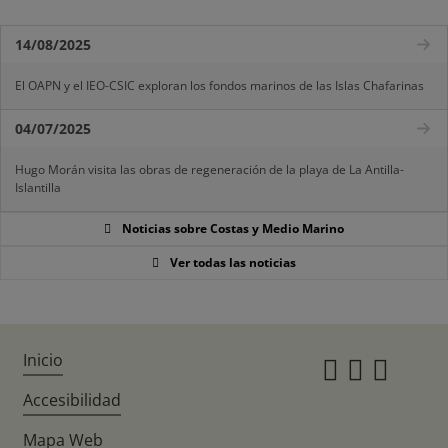
14/08/2025
El OAPN y el IEO-CSIC exploran los fondos marinos de las Islas Chafarinas
04/07/2025
Hugo Morán visita las obras de regeneración de la playa de La Antilla-
Islantilla
Noticias sobre Costas y Medio Marino
Ver todas las noticias
Inicio
Instagr
Twitte
Fac
Accesibilidad
Mapa Web