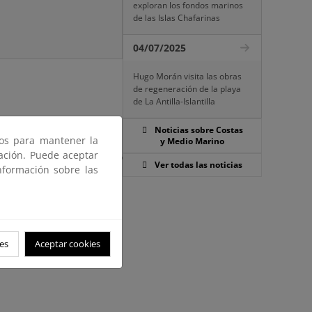
exploran los fondos marinos
de las Islas Chafarinas
04/07/2025
Hugo Morán visita las obras
de regeneración de la playa
de La Antilla-Islantilla
e Julio, de Costas y en el
Noticias sobre Costas
ros para mantener la
y Medio Marino
 por el que se aprueba el
gación. Puede aceptar
umentación del Proyecto
Ver todas las noticias
nformación sobre las
0) DÍAS HÁBILES contados a
uncio en el Boletín Oficial
Costas, sita en C/ Felicià
es
Aceptar cookies
,00 horas, plazo durante el
l Proyecto de la solicitud