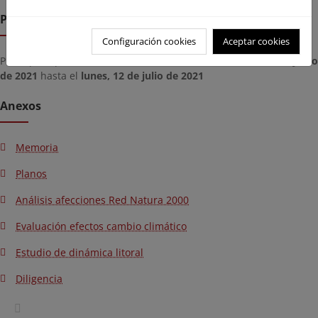
Plazo de remisión
Configuración cookies
Aceptar cookies
Plazo para presentar documentación desde el
lunes, 14 de juni
de 2021
hasta el
lunes, 12 de julio de 2021
Anexos
Memoria
Planos
Análisis afecciones Red Natura 2000
Evaluación efectos cambio climático
Estudio de dinámica litoral
Diligencia