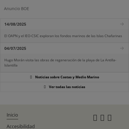
Anuncio BOE
14/08/2025
El OAPN y el IEO-CSIC exploran los fondos marinos de las Islas Chafarinas
04/07/2025
Hugo Morán visita las obras de regeneración de la playa de La Antilla-
Islantilla
Noticias sobre Costas y Medio Marino
Ver todas las noticias
Inicio
Instagr
Twitte
Fac
Accesibilidad