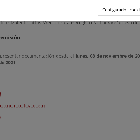
ovincial de Costas de Castellón, sito en la c/ Escultor Viciano, n
go de identificación: EA0043356), citando la/s referencia/s que ap
Configuración cooki
 si dispone de certificado o DNI electrónicos en vigor, puede hace
ción siguiente: https://rec.redsara.es/registro/action/are/acceso.do.
remisión
 presentar documentación desde el
lunes, 08 de noviembre de 2
de 2021
d
 económico financiero
o