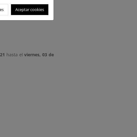
º 2, 12002, Castellón de la
arecen en este anuncio. En
es
Aceptar cookies
r uso del Registro General
021
hasta el
viernes, 03 de