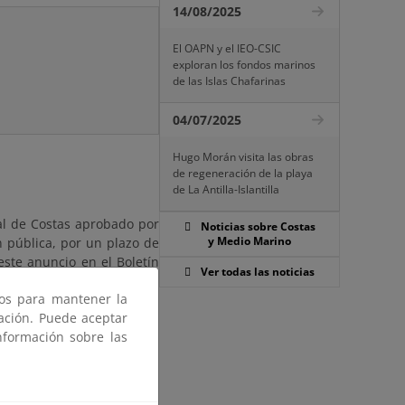
14/08/2025
El OAPN y el IEO-CSIC
exploran los fondos marinos
de las Islas Chafarinas
04/07/2025
Hugo Morán visita las obras
de regeneración de la playa
de La Antilla-Islantilla
al de Costas aprobado por
Noticias sobre Costas
y Medio Marino
 pública, por un plazo de
 este anuncio en el Boletín
Ver todas las noticias
e base a la solicitud y, en
ros para mantener la
gación. Puede aceptar
nformación sobre las
ecidos en la Ley 39/2015,
nes Públicas, dirigidas al