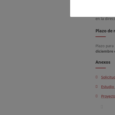
Servicio Pr
Plana (códi
particular,
en la direc
Plazo de 
Plazo para
diciembre 
Anexos
Solicitu
Estudio
Proyect