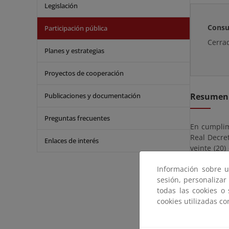
Legislación
Consu
Participación pública
Cerra
Planes y estrategias
Proyectos de cooperación
Publicaciones y documentación
Resumen
Preguntas frecuentes
En cumplim
Real Decre
Enlaces de interés
veinte (20)
Oficial de 
Información sobre u
su caso, pr
sesión, personalizar
todas las cookies o
La document
cookies utilizadas c
Las alegac
de 1 de oct