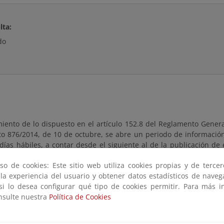
lta:
do
iento de lo dispuesto en el artículo 152.8 del Reglamento Gener
to 876/2014, de 10 de octubre, se abre un periodo de información
 días hábiles, a contar desde el siguiente al de la publicación de
Estado, dentro del cual se puede consultar el proyecto que sirve d
so de cookies: Este sitio web utiliza cookies propias y de terce
esentar las alegaciones y observaciones que se estimen.
 la experiencia del usuario y obtener datos estadísticos de nave
 si lo desea configurar qué tipo de cookies permitir. Para más i
ación a consultar está a disposición en esta página.
onsulte nuestra
Política de Cookies
iones y observaciones se presentarán según los mecanismos establ
ubre, del Procedimiento Administrativo Común de las Administracio