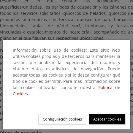
resumen en el que constan las actividades, las
superficies/unidades, los períodos de ocupación y los cánones de
todos los servicios solicitados (quioscos de helados, quioscos de
productos alimenticios con terraza, quiosco de pan, hamacas,
hidropedales, tablas de pádel surf, tumbonas, y terrazas
vinculadas a establecimientos de hostelería), acompañado de un
plano en el que figuran sus respectivas ubicaciones.
Información sobre uso de cookies: Este sitio web
De conformidad con lo dispuesto en el artículo 152.8 del Real
utiliza cookies propias y de terceros para mantener la
Decreto 876/2014, de 10 de octubre, por el que se aprueba el
sesión, personalizar la experiencia del usuario y
Reglamento General de Costas, se somete a información pública
obtener datos estadísticos de navegación. Puede
dicha solicitud por un plazo de veinte (20) días hábiles, contados a
aceptar todas las cookies o si lo desea configurar qué
partir del día siguiente a la fecha en que tenga lugar la
tipo de cookies permitir. Para más información sobre
publicación de este anuncio en el «Boletín Oficial del Estado»,
las cookies utilizadas consulte nuestra
Política de
dentro del cual las personas interesadas podrán consultar los
Cookies
oficios antes mencionados en las oficinas de la Demarcación de
Costas de Galicia, de lunes a viernes, de 09:00 a 14:00 horas, sitas
en la calle San Pedro de Mezonzo 2 bajo - esquina Avenida de
Finisterre, así como como en la dirección web que sea asignada al
Configuración cookies
Aceptar cookies
efecto.