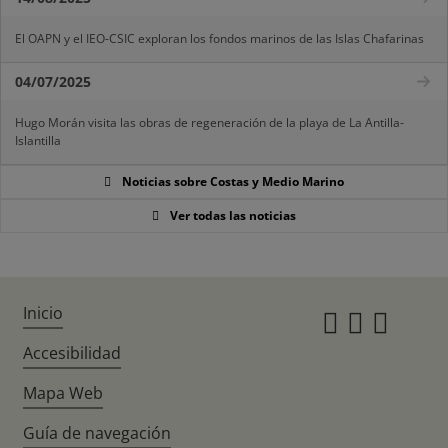
El OAPN y el IEO-CSIC exploran los fondos marinos de las Islas Chafarinas
04/07/2025
Hugo Morán visita las obras de regeneración de la playa de La Antilla-
Islantilla
Noticias sobre Costas y Medio Marino
Ver todas las noticias
Inicio
Instagr
Twitte
Fac
Accesibilidad
Mapa Web
Guía de navegación