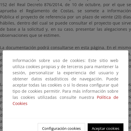
152 del Real Decreto 876/2014, de 10 de octubre, por el que se
aprueba el Reglamento de Costas, se somete a Información
Pública el proyecto de referencia por un plazo de veinte (20) días
hábiles, dentro del cual se puede consultar el proyecto que sirve
de base a la solicitud y, en su caso, presentar las alegaciones y
observaciones que se estimen.
La documentación podrá consultarse en esta página. En el mismo
plazo puede ser examinado el expediente, mediante cita previa,
en las oficinas del Servicio Provincial de Costas de Gipuzkoa, en la
Información sobre uso de cookies: Este sitio web
Plaza Pío XII, nº 6, 3ª planta de Donostia-San Sebastián en horario
utiliza cookies propias y de terceros para mantener la
hábil de lunes a viernes de 09:00 a 14:00 horas.
sesión, personalizar la experiencia del usuario y
obtener datos estadísticos de navegación. Puede
Las alegaciones y observaciones se presentarán según los
aceptar todas las cookies o si lo desea configurar qué
mecanismos establecidos en la Ley 39/2015, de 1 de octubre, del
tipo de cookies permitir. Para más información sobre
Procedimiento Administrativo Común de las Administraciones
las cookies utilizadas consulte nuestra
Política de
Públicas, dirigidas al Servicio Provincial de Costas de Gipuzkoa, en
Cookies
la Plaza Pío XII, nº 6, 3ª planta de Donostia-San Sebastián (código
de identificación: EA0043359), citando la/s referencia/s que
aparecen en este anuncio. En particular, si dispone de certificado
o DNI electrónicos en vigor, puede hacer uso del Registro General
Configuración cookies
Aceptar cookies