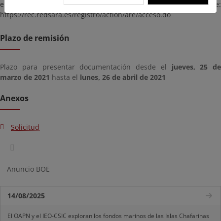
en la dirección siguiente:
https://rec.redsara.es/registro/action/are/acceso.do
Plazo de remisión
Plazo para presentar documentación desde el
jueves, 25 de
marzo de 2021
hasta el
lunes, 26 de abril de 2021
Anexos
Solicitud
Anuncio BOE
14/08/2025
El OAPN y el IEO-CSIC exploran los fondos marinos de las Islas Chafarinas