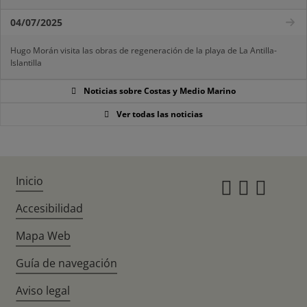
04/07/2025
Hugo Morán visita las obras de regeneración de la playa de La Antilla-
Islantilla
Noticias sobre Costas y Medio Marino
Ver todas las noticias
Inicio
Instagr
Twitte
Fac
Accesibilidad
Mapa Web
Guía de navegación
Aviso legal