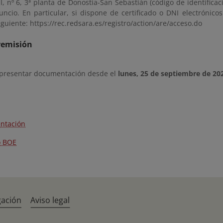
II, nº 6, 3ª planta de Donostia-San Sebastián (código de identifica
uncio. En particular, si dispone de certificado o DNI electrónico
iguiente: https://rec.redsara.es/registro/action/are/acceso.do
remisión
 presentar documentación desde el
lunes, 25 de septiembre de 20
ntación
o BOE
gación
Aviso legal