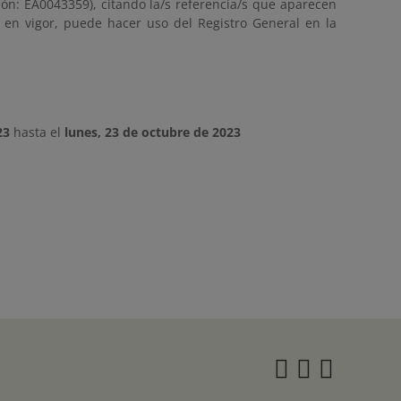
ción: EA0043359), citando la/s referencia/s que aparecen
s en vigor, puede hacer uso del Registro General en la
23
hasta el
lunes, 23 de octubre de 2023
Instagra
Twitter
Face