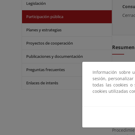
Legislación
Consu
Cerra
Participación pública
Planes y estrategias
Proyectos de cooperación
Resumen
Publicaciones y documentación
De conformi
Preguntas frecuentes
Real Decre
Información sobre u
proyecto de
sesión, personalizar
Enlaces de interés
la solicitu
todas las cookies o
cookies utilizadas c
La documen
En el mism
Gipuzkoa, e
Las alegac
Procedimie