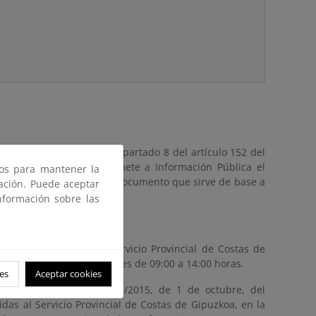
 julio de Costas y en el apartado 8 del artículo 152 del
mento de Costas, se somete a Información Pública el
ros para mantener la
cual se puede consultar el documento que sirve de base a
gación. Puede aceptar
stimen.
nformación sobre las
, en las oficinas del Servicio Provincial de Costas de
ario hábil de lunes a viernes de 09:00 a 14:00 horas.
es
Aceptar cookies
stablecidos en la Ley 39/2015, de 1 de octubre, del
das al Servicio Provincial de Costas de Gipuzkoa, en la