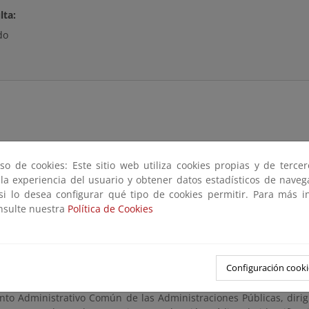
lta:
do
dad con lo dispuesto en el artículo 74 de la Ley 22/1988, de 28 de
to 876/2014, de 10 de octubre, por el que se aprueba el Regla
so de cookies: Este sitio web utiliza cookies propias y de terce
 referencia por un plazo de veinte (20) días hábiles, dentro del 
 la experiencia del usuario y obtener datos estadísticos de nave
d y, en su caso, presentar las alegaciones y observaciones que se e
 si lo desea configurar qué tipo de cookies permitir. Para más i
onsulte nuestra
Política de Cookies
tación podrá consultarse en esta página.
o plazo puede ser examinado el expediente, mediante cita previa
n la Plaza Pío XII, nº 6, 3ª planta de Donostia-San Sebastián en hor
Configuración cooki
iones y observaciones se presentarán según los mecanismos e
nto Administrativo Común de las Administraciones Públicas, dirigi