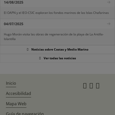
14/08/2025
El OAPN y el IEO-CSIC exploran los fondos marinos de las Islas Chafarinas
04/07/2025
Hugo Morán visita las obras de regeneración de la playa de La Antilla-
Islantilla
Noticias sobre Costas y Medio Marino
Ver todas las noticias
Inicio
Instagr
Twitte
Fac
Accesibilidad
Mapa Web
Guía de navegación