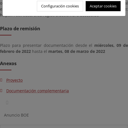
o DNI electrónicos en vigor, puede hacer uso del Registro General
Configuración cookies
Aceptar cookies
en la dirección siguiente:
https://rec.redsara.es/registro/action/are/acceso.do
Plazo de remisión
Plazo para presentar documentación desde el
miércoles, 09 de
febrero de 2022
hasta el
martes, 08 de marzo de 2022
Anexos
Proyecto
Documentación complementaria
Anuncio BOE