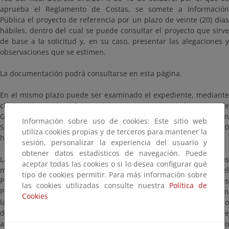
aprueba el Reglamento de Costas, se somete a Información
Pública el proyecto de referencia por un plazo de veinte (20) días
hábiles, dentro del cual se puede consultar el proyecto que sirve
de base a la solicitud y, en su caso, presentar las alegaciones y
observaciones que se estimen.
La documentación podrá consultarse en esta página.
En el mismo plazo puede ser examinado el expediente, mediante
cita previa, en las oficinas del Servicio Provincial de Costas de
Gipuzkoa, en la Plaza Pío XII, nº 6, 3ª planta de Donostia-San
Información sobre uso de cookies: Este sitio web
Sebastián en horario hábil de lunes a viernes de 09:00 a 14:00
utiliza cookies propias y de terceros para mantener la
horas.
sesión, personalizar la experiencia del usuario y
obtener datos estadísticos de navegación. Puede
Las alegaciones y observaciones se presentarán según los
aceptar todas las cookies o si lo desea configurar qué
mecanismos establecidos en la Ley 39/2015, de 1 de octubre, del
tipo de cookies permitir. Para más información sobre
Procedimiento Administrativo Común de las Administraciones
las cookies utilizadas consulte nuestra
Política de
Públicas, dirigidas al Servicio Provincial de Costas de Gipuzkoa, en
Cookies
la Plaza Pío XII, nº 6, 3ª planta de Donostia-San Sebastián (código
de identificación: EA0043359), citando la/s referencia/s que
aparecen en este anuncio. En particular, si dispone de certificado