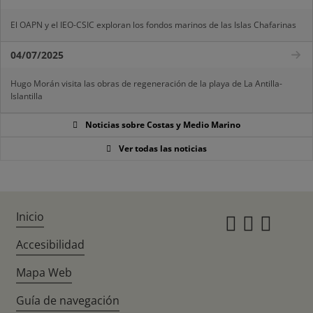
El OAPN y el IEO-CSIC exploran los fondos marinos de las Islas Chafarinas
04/07/2025
Hugo Morán visita las obras de regeneración de la playa de La Antilla-
Islantilla
Noticias sobre Costas y Medio Marino
Ver todas las noticias
Inicio
Instagr
Twitte
Fac
Accesibilidad
Mapa Web
Guía de navegación