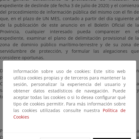
expediente de deslinde (de fecha 3 de julio de 2020) y el comienzo
del procedimiento de información pública del mismo con el fin de
que, en el plazo de UN MES, contado a partir del día siguiente al
de la publicación de este anuncio en el Boletín Oficial de la
Provincia, cualquier interesado pueda comparecer en el
expediente, examinar el plano de delimitación provisional de la
zona de dominio público marítimo-terrestre y de su zona de
servidumbre de protección, y formular las alegaciones que
considere oportunas.
Dichos planos con la delimitación provisional se encuentran
Información sobre uso de cookies: Este sitio web
publicados en esta misma página.
utiliza cookies propias y de terceros para mantener la
Como medida de prevención de riesgos frente al COVID-19, para
sesión, personalizar la experiencia del usuario y
salvaguardar la salud de todos, se prioriza la atención telefónica y
obtener datos estadísticos de navegación. Puede
telemática.
aceptar todas las cookies o si lo desea configurar qué
Teléfono: 95 222 26 79
tipo de cookies permitir. Para más información sobre
las cookies utilizadas consulte nuestra
Política de
Correo electrónico: Bzn-dcmalaga@miteco.es
Cookies
Para el caso de atención presencial en las oficinas de la
Demarcación de Costas Andalucía-Mediterráneo será precisa cita