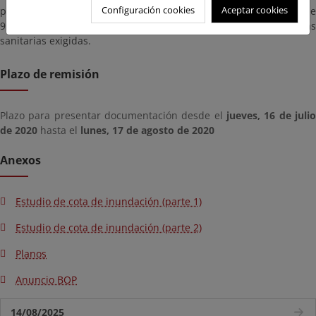
Configuración cookies
Aceptar cookies
previa en horario de atención al público (en días laborables de
9:00 a 14:00), donde se le indicarán además las medidas
sanitarias exigidas.
Plazo de remisión
Plazo para presentar documentación desde el
jueves, 16 de julio
de 2020
hasta el
lunes, 17 de agosto de 2020
Anexos
Estudio de cota de inundación (parte 1)
Estudio de cota de inundación (parte 2)
Planos
Anuncio BOP
14/08/2025