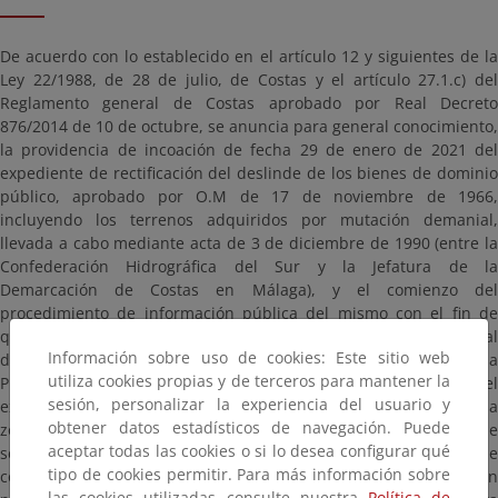
De acuerdo con lo establecido en el artículo 12 y siguientes de la
Ley 22/1988, de 28 de julio, de Costas y el artículo 27.1.c) del
Reglamento general de Costas aprobado por Real Decreto
876/2014 de 10 de octubre, se anuncia para general conocimiento,
la providencia de incoación de fecha 29 de enero de 2021 del
expediente de rectificación del deslinde de los bienes de dominio
público, aprobado por O.M de 17 de noviembre de 1966,
incluyendo los terrenos adquiridos por mutación demanial,
llevada a cabo mediante acta de 3 de diciembre de 1990 (entre la
Confederación Hidrográfica del Sur y la Jefatura de la
Demarcación de Costas en Málaga), y el comienzo del
procedimiento de información pública del mismo con el fin de
que, en el plazo de UN MES, contado a partir del día siguiente al
Información sobre uso de cookies: Este sitio web
de la publicación de este anuncio en el Boletín Oficial de la
utiliza cookies propias y de terceros para mantener la
Provincia, cualquier interesado pueda comparecer en el
sesión, personalizar la experiencia del usuario y
expediente, examinar el plano de delimitación provisional de la
obtener datos estadísticos de navegación. Puede
zona de dominio público marítimo-terrestre y de su zona de
aceptar todas las cookies o si lo desea configurar qué
servidumbre de protección, y formular las alegaciones que
tipo de cookies permitir. Para más información sobre
considere oportunas. Dichos planos con la delimitación
las cookies utilizadas consulte nuestra
Política de