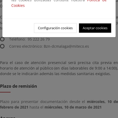
provisional se encuentran en esta página y en las oficinas de esta
Cookies
Demarcación de Costas Andalucía-Mediterráneo.
Como medida de prevención de riesgos frente a la COVID-19, para
salvaguardar la salud de todos, se prioriza la atención telefónica y
telemática.
Configuración cookies
Aceptar cookies
Teléfono: 95 222 26 79
Correo electrónico: Bzn-dcmalaga@miteco.es
Para el caso de atención presencial será precisa cita previa en
horario de atención al público (en días laborables de 9:00 a 14:00),
donde se le indicarán además las medidas sanitarias exigidas.
Plazo de remisión
Plazo para presentar documentación desde el
miércoles, 10 de
febrero de 2021
hasta el
miércoles, 10 de marzo de 2021