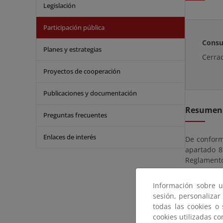
Legislación
Participación pública
Consu
Planes y estrategias
Cerra
Proyectos de cooperación
Publicaciones y documentación
Resumen
Preguntas frecuentes
Enlaces de interés
De conformi
apartado 8
Reglamento
Senent Apa
AUT01/22/3
Información sobre u
sesión, personalizar
El expedien
todas las cookies o
partir del 
cookies utilizadas c
del Estado