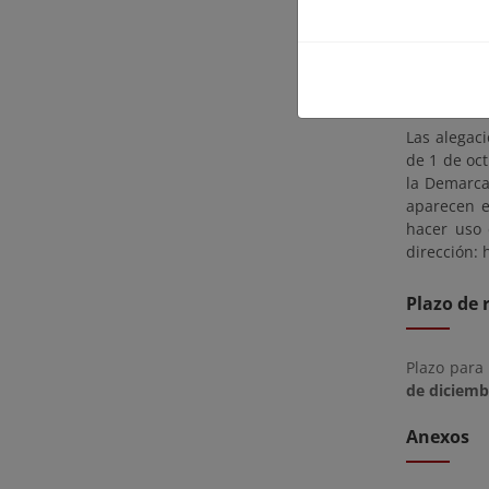
Costas en M
30071, Mur
esperas in
dcmurcia@
Las alegac
de 1 de oc
la Demarca
aparecen e
hacer uso 
dirección: 
Plazo de 
Plazo para
de diciemb
Anexos