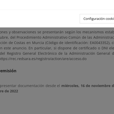
urcia, ubicadas en Avenida Alfonso X “El Sabio”, 6 – 1ª planta, Edifi
cia, en días hábiles y en horario comprendido entre las 9:00 y la
necesarias puede solicitar cita previa a través de la dirección 
Configuración cooki
miteco.es
iones y observaciones se presentarán según los mecanismos establ
tubre, del Procedimiento Administrativo Común de las Administraci
ción de Costas en Murcia (Código de identificación: EA0043352), c
n este anuncio. En particular, si dispone de certificado o DNI el
del Registro General Electrónico de la Administración General d
https://rec.redsara.es/registro/action/are/acceso.do
remisión
 presentar documentación desde el
miércoles, 16 de noviembre d
re de 2022