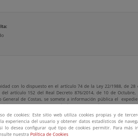
lta:
do
dad con lo dispuesto en el artículo 74 de la Ley 22/1988, de 28 d
 del artículo 152 del Real Decreto 876/2014, de 10 de Octubre,
 General de Costas, se somete a información pública el expedie
ricio, como representante de la UCAM en el Proyecto Europeo
0/0065.
so de cookies: Este sitio web utiliza cookies propias y de terce
 la experiencia del usuario y obtener datos estadísticos de nave
te estará a disposición del público durante un plazo de veinte (20
 si lo desea configurar qué tipo de cookies permitir. Para más i
día siguiente a aquél en que tenga lugar la publicación de este an
onsulte nuestra
Política de Cookies
, pudiendo ser examinado en esta página, así como en las ofic