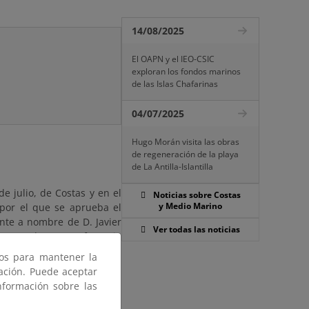
14/08/2025
El OAPN y el IEO-CSIC
exploran los fondos marinos
de las Islas Chafarinas
04/07/2025
Hugo Morán visita las obras
de regeneración de la playa
de La Antilla-Islantilla
e julio, de Costas y en el
Noticias sobre Costas
y Medio Marino
 por el que se aprueba el
nte a nombre de D. Javier
Ver todas las noticias
 smartlagoon, referencia
ros para mantener la
gación. Puede aceptar
) días hábiles, contados a
nformación sobre las
uncio en el Boletín Oficial
inas de la Demarcación de