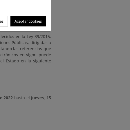
cio de Servicios Múltiples,
s 14:00 horas. Para evitar
de correo electrónico bzn-
es
Aceptar cookies
ecidos en la Ley 39/2015,
ones Públicas, dirigidas a
itando las referencias que
ectrónicos en vigor, puede
el Estado en la siguiente
e 2022
hasta el
jueves, 15