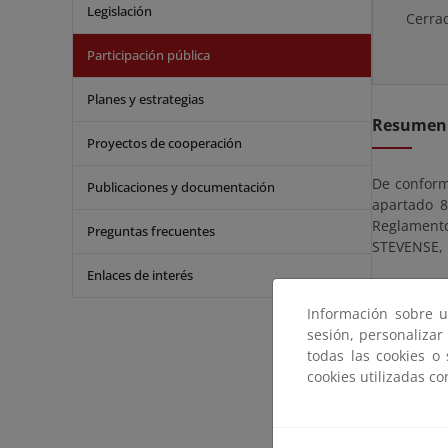
Legislación
Cerra
Participación pública
Planes y estrategias
Resumen
Proyectos de cooperación
De conformi
Publicaciones y documentación
apartado 8
Reglamento
Preguntas frecuentes
STEVENSE, 
Enlaces de interés
El expedien
partir del 
Información sobre u
del Estado
sesión, personalizar
Costas en 
todas las cookies o
Múltiples,
cookies utilizadas c
Para evita
electrónic