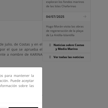
exploran los fondos marinos
de las Islas Chafarinas
04/07/2025
Hugo Morán visita las obras
de regeneración de la playa
de La Antilla-Islantilla
e julio, de Costas y en el
Noticias sobre Costas
y Medio Marino
 por el que se aprueba el
iente a nombre de KARINA
Ver todas las noticias
) días hábiles, contados a
uncio en el Boletín Oficial
ros para mantener la
inas de la Demarcación de
gación. Puede aceptar
ta, Edificio de Servicios
nformación sobre las
as 9:00 y las 14:00 horas.
e la dirección de correo