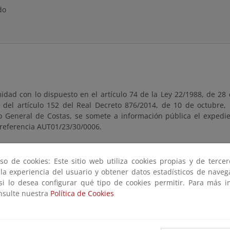
do
dad con lo dispuesto en el artículo 74 de la Ley 22/1988, de 28 d
 del artículo 152 del Real Decreto 876/2014, de 10 de octubre,
 General de Costas, se somete a información pública el exped
referencia AUT01/23/30/0006.
te estará a disposición del público durante un plazo de veinte (20
día siguiente a aquel en que tenga lugar la publicación de este an
so de cookies: Este sitio web utiliza cookies propias y de terce
, pudiendo ser examinado en esta página, así como en las ofic
 la experiencia del usuario y obtener datos estadísticos de nave
Murcia, ubicadas en Avenida Alfonso X “El Sabio”, 6 - 1ª plan
 si lo desea configurar qué tipo de cookies permitir. Para más i
 30071, Murcia, en días hábiles y en horario comprendido entre l
onsulte nuestra
Política de Cookies
r esperas innecesarias puede solicitar cita previa a través d
o bzn-dcmurcia@miteco.es