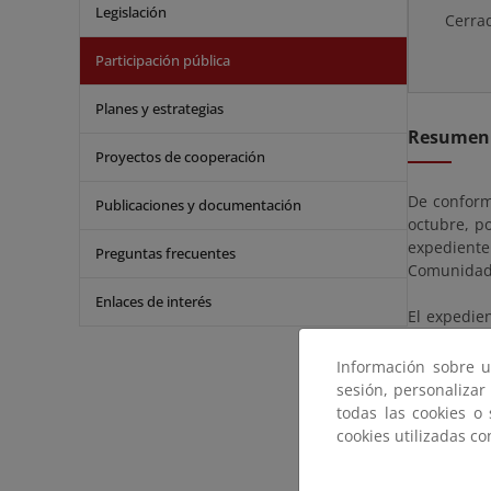
Legislación
Cerra
Participación pública
Planes y estrategias
Resumen
Proyectos de cooperación
De conform
Publicaciones y documentación
octubre, p
expediente
Preguntas frecuentes
Comunidad 
Enlaces de interés
El expedien
partir del 
del Estad
Información sobre u
observacio
sesión, personalizar
todas las cookies o
La documen
cookies utilizadas c
Demarcación
Servicios M