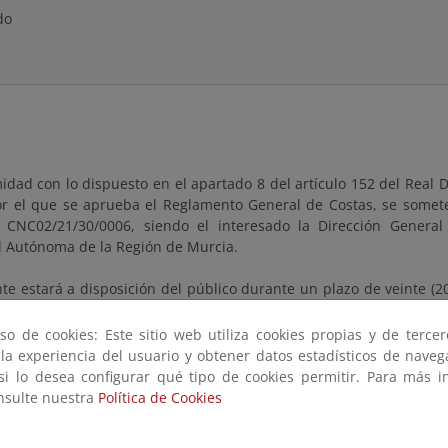
do
idad con lo dispuesto en el apartado 8 del artículo 152 del Real 
or el que se aprueba el Reglamento General de Costas, se somete
 CNC02/21/30/0006, siendo el interesado la Dirección Genera
Autónoma de la Región de Murcia.
te estará a disposición del público durante un plazo de veinte (20
día siguiente a aquel en que tenga lugar la publicación de este an
o, dentro del cual se pueden consultar y, en su caso, pres
so de cookies: Este sitio web utiliza cookies propias y de terce
nes que se estimen oportunas.
 la experiencia del usuario y obtener datos estadísticos de nave
 si lo desea configurar qué tipo de cookies permitir. Para más i
tación a consultar estará a disposición en esta página, así com
onsulte nuestra
Política de Cookies
 de Costas en Murcia, ubicadas en Avenida de Alfonso X “El Sabio”,
últiples. 30071 Murcia, en días hábiles y en horario comprendido 