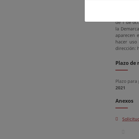
horas, prev
Las alegac
de 1 de oc
la Demarca
aparecen e
hacer uso 
dirección: 
Plazo de 
Plazo para
2021
Anexos
Solicitu