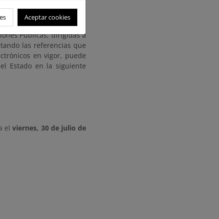
a@miteco.es
es
Aceptar cookies
ecidos en la Ley 39/2015,
ones Públicas, dirigidas a
itando las referencias que
ectrónicos en vigor, puede
el Estado en la siguiente
a el
viernes, 30 de julio de