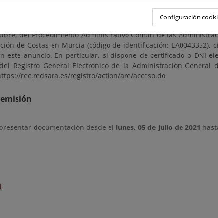
ia cita a través de la dirección de correo electrónico bzn-dcmurci
Configuración cooki
iones y observaciones se presentarán según los mecanismos establ
tubre, del Procedimiento Administrativo Común de las Administraci
ción de Costas en Murcia (código de identificación: EA0043352), c
n este anuncio. En particular, si dispone de certificado o DNI el
del Registro General Electrónico de la Administración General d
https://rec.redsara.es/registro/action/are/acceso.do
remisión
 presentar documentación desde el
lunes, 05 de julio de 2021
hast
d