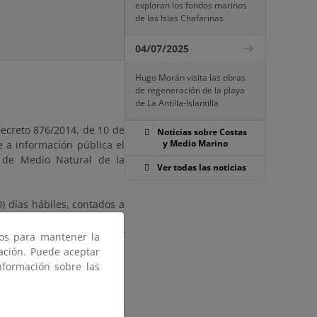
exploran los fondos marinos
de las Islas Chafarinas
04/07/2025
Hugo Morán visita las obras
de regeneración de la playa
de La Antilla-Islantilla
Decreto 876/2014, de 10 de
Noticias sobre Costas
y Medio Marino
 a información pública el
l de Medio Natural de la
Ver todas las noticias
) días hábiles, contados a
uncio en el Boletín Oficial
entar las alegaciones y
ros para mantener la
gación. Puede aceptar
nformación sobre las
o en las oficinas de esta
 6 - 1ª planta. Edificio de
entre las 9:00 y las 14:00