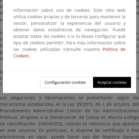
dominio público marítimo-terrestre y de su zona de servidumbre
Información sobre uso de cookies: Este sitio web
de protección y formular por escrito las alegaciones que
utiliza cookies propias y de terceros para mantener la
consideren oportunas.
sesión, personalizar la experiencia del usuario y
obtener datos estadísticos de navegación. Puede
Los planos se hallan expuestos en esta Demarcación de Costas,
aceptar todas las cookies o si lo desea configurar qué
sita en Murcia, Avda. de Alfonso X El Sabio, nº 6, 1ª planta en días
tipo de cookies permitir. Para más información sobre
hábiles y en horario comprendido entre las 9:00 y las 14:00 horas,
las cookies utilizadas consulte nuestra
Política de
previa cita a través de la dirección de correo electrónico bzn-
Cookies
dcmurcia@miteco.es.
Igualmente, los planos y el resto de documentación podrán ser
también consultados en esta página web del Ministerio para la
Configuración cookies
Aceptar cookies
Transición Ecológica y el Reto Demográfico
Las alegaciones y observaciones se presentarán según los
mecanismos establecidos en la Ley 39/2015, de 1 de octubre, del
Procedimiento Administrativo Común de las Administraciones
Públicas, dirigidas a la Demarcación de Costas en Murcia (código
de identificación: EA0043352), citando la referencia que aparece
en este anuncio. En particular, si dispone de certificado o DNI
electrónicos en vigor, puede hacer uso del Registro General