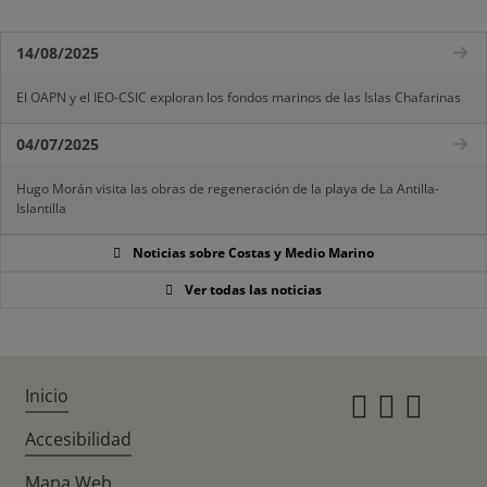
14/08/2025
El OAPN y el IEO-CSIC exploran los fondos marinos de las Islas Chafarinas
04/07/2025
Hugo Morán visita las obras de regeneración de la playa de La Antilla-
Islantilla
Noticias sobre Costas y Medio Marino
Ver todas las noticias
Inicio
Instagr
Twitte
Fac
Accesibilidad
Mapa Web