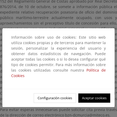
152 del Reglamento General de Costas aprobado por Real Decreto
876/2014, de 10 de octubre, se somete a información pública el
expediente relativo recuperación posesoria de oficio del dominio
público marítimo-terrestre actualmente ocupado, con usos y
aprovechamientos sin el preceptivo título de concesión para ello,
consistentes en una nave industrial principal y una edificación
auxiliar anexa, incluidos en el DPMT, según el deslinde
Información sobre uso de cookies: Este sitio web
actualmente vigente aprobado por la Orden Ministerial de 15 de
utiliza cookies propias y de terceros para mantener la
abril de 2025, con referencia DES01/22/30/0008), todo ello ubicado
sesión, personalizar la experiencia del usuario y
en el entorno del humedal de El Carmolí, en el término municipal
obtener datos estadísticos de navegación. Puede
de Cartagena (Murcia).
aceptar todas las cookies o si lo desea configurar qué
tipo de cookies permitir. Para más información sobre
El expediente estará a disposición del público durante un plazo
las cookies utilizadas consulte nuestra
Política de
de ocho (8) días hábiles, contados a partir del día siguiente a
Cookies
aquel en que tenga lugar la publicación de este anuncio en el
Boletín Oficial del Estado, dentro del cual se puede consultar en
esta página, así como en las oficinas de esta Demarcación de
Costas en Murcia (ubicadas en Avenida Alfonso X “El Sabio”, 6 - 1ª
Configuración cookies
Aceptar cookies
planta. Edificio de Servicios Múltiples. 30071. Murcia), en días
hábiles y en horario comprendido entre las 9:00 y las 14:00 horas.
Para evitar esperas innecesarias puede solicitar cita previa través
de la dirección de correo electrónico bzn-dcmurcia@miteco.es.