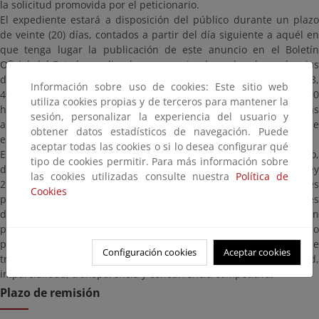
la solicitud promovida por el peticionario.
El expediente estará a disposición del público durante un plazo
de veinte (20) días, contados a partir del día siguiente a aquél en
que tenga lugar la publicación de este anuncio en el Boletín
Oficial del Estado, pudiendo ser examinado en las dependencias
de esta Demarcación de Costas en Asturias (Plaza de España 3,
Información sobre uso de cookies: Este sitio web
4ªplanta, Oviedo) de lunes a viernes no festivos, de 9:00 a 14:00
utiliza cookies propias y de terceros para mantener la
horas, plazo durante el cual los interesados podrán formular las
sesión, personalizar la experiencia del usuario y
alegaciones que estimen oportunas. Una copia del expediente se
obtener datos estadísticos de navegación. Puede
encuentra en el Ayuntamiento de Villaviciosa.
aceptar todas las cookies o si lo desea configurar qué
En virtud de lo establecido en el artículo 74.3, apartado segundo,
tipo de cookies permitir. Para más información sobre
de la Ley 22/1988, de Costas, en su redacción dada por la Ley
las cookies utilizadas consulte nuestra
Política de
25/2009, de 22 de diciembre, de modificación de diversas leyes
Cookies
para su adaptación a la Ley sobre el libre acceso alas actividades
de servicios y su ejercicio, si durante el trámite de información
pública se presentara nueva solicitud de ocupación del dominio
público marítimo-terrestre con objeto similar, el procedimiento se
Configuración cookies
Aceptar cookies
tramitará, respetando los principios de publicidad, objetividad,
imparcialidad, transparencia y concurrencia competitiva.
Plazo de remisión