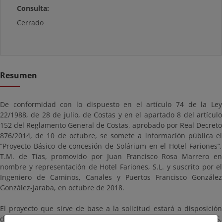
Consulta:
Cerrado
Resumen
De conformidad con lo dispuesto en el artículo 74 de la Ley
22/1988, de 28 de julio, de Costas y en el apartado 8 del artículo
152 del Reglamento General de Costas, aprobado por Real Decreto
876/2014, de 10 de octubre, se somete a información pública el
“Proyecto Básico de concesión de Solárium en el Hotel Fariones”,
T.M. de Tías, promovido por Juan Francisco Rosa Marrero en
nombre y representación de Hotel Fariones, S.L. y suscrito por el
Ingeniero de Caminos, Canales y Puertos Francisco González
González-Jaraba, en octubre de 2018.
El proyecto que sirve de base a la solicitud estará a disposición
del público durante un plazo de VEINTE (20) DÍAS HÁBILES,