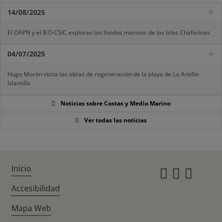
14/08/2025
El OAPN y el IEO-CSIC exploran los fondos marinos de las Islas Chafarinas
04/07/2025
Hugo Morán visita las obras de regeneración de la playa de La Antilla-
Islantilla
Noticias sobre Costas y Medio Marino
Ver todas las noticias
Inicio
Instagr
Twitte
Fac
Accesibilidad
Mapa Web