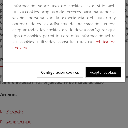
contados a partir del día siguiente a aquel en que tenga lugar la
Información sobre uso de cookies: Este sitio web
publicación de este anuncio en el Boletín Oficial del Estado,
utiliza cookies propias y de terceros para mantener la
pudiendo ser examinado en las oficinas de esta Demarcación de
sesión, personalizar la experiencia del usuario y
Costas de Canarias, Explanada Tomás Quevedo Ramírez s/n,
obtener datos estadísticos de navegación. Puede
Edificio de la Autoridad Portuaria 4º planta, 35008 Las Palmas de
aceptar todas las cookies o si lo desea configurar qué
Gran Canaria, en horario hábil de Lunes a Viernes de 9:00 a 14:00
tipo de cookies permitir. Para más información sobre
horas, durante el cual, los interesados podrán formular las
las cookies utilizadas consulte nuestra
Política de
alegaciones que estimen oportunas.
Cookies
Plazo de remisión
Configuración cookies
Aceptar cookies
Plazo para presentar documentación desde el
viernes, 21 de
febrero de 2020
hasta el
jueves, 19 de marzo de 2020
Anexos
Proyecto
Anuncio BOE