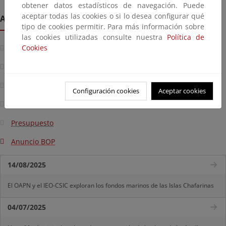
obtener datos estadísticos de navegación. Puede
aceptar todas las cookies o si lo desea configurar qué
Anexos
tipo de cookies permitir. Para más información sobre
las cookies utilizadas consulte nuestra
Política de
Cookies
Indice, hojas de separación y portada
Memoria y anejos
Planos
Configuración cookies
Aceptar cookies
Pliego de Prescripciones Técnicas Particulares
Presupuesto
Anuncio BOP
14/08/2025
El OAPN y el IEO-CSIC exploran los fondos marinos de las Islas Chafarinas
04/07/2025