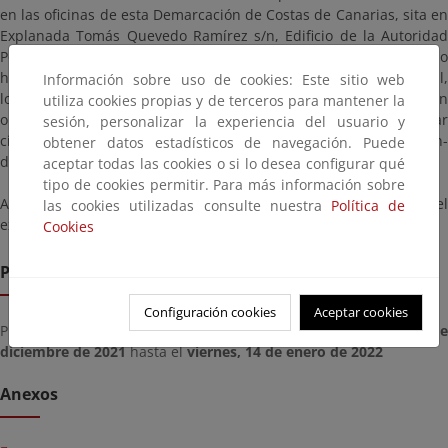
en las oficinas de esta Demarcación de Costas de Canarias, sita en
Explanada Tomás Quevedo Ramírez s/n, Edificio de la Autoridad
Portuaria 4º planta, 35008, Las Palmas de Gran Canaria, en horario
hábil de Lunes a Viernes de 9:00 a 14:00 horas, durante el cual,
Información sobre uso de cookies: Este sitio web
los interesados podrán formular las alegaciones que estimen
utiliza cookies propias y de terceros para mantener la
oportunas. Para poder acceder al expediente, se deberá solicitar
sesión, personalizar la experiencia del usuario y
cita previa a través del correo electrónico bzn-
obtener datos estadísticos de navegación. Puede
dccanarias@miteco.es.
aceptar todas las cookies o si lo desea configurar qué
tipo de cookies permitir. Para más información sobre
Asimismo, se informa que se tendrá acceso a una copia del
las cookies utilizadas consulte nuestra
Política de
expediente en esta página.
Cookies
Plazo de remisión
Configuración cookies
Aceptar cookies
Plazo para presentar documentación desde el
viernes, 17 de
diciembre de 2021
hasta el
viernes, 14 de enero de 2022
Anexos