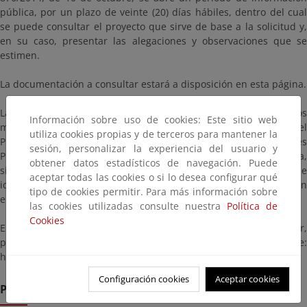
pública, por un plazo de veinte (20) días hábiles, dentro del cual
se puede consultar el proyecto que sirve de base a la solicitud y,
en su caso, presentar las alegaciones y observaciones que se
estimen.
La documentación a consultar estará a disposición en esta página.
Las alegaciones y observaciones se presentarán según los
Información sobre uso de cookies: Este sitio web
mecanismos establecidos en la Ley 39/2015, de 1 de octubre, del
utiliza cookies propias y de terceros para mantener la
Procedimiento Administrativo Común de las Administraciones
sesión, personalizar la experiencia del usuario y
Públicas, dirigidas al Servicio Provincial de Costas de Pontevedra,
obtener datos estadísticos de navegación. Puede
sito en la c/ San José, nº 6, 36071, Pontevedra (código de
aceptar todas las cookies o si lo desea configurar qué
identificación: EA0043362), citando la/s referencia/s que aparecen
tipo de cookies permitir. Para más información sobre
en este anuncio.
las cookies utilizadas consulte nuestra
Política de
Cookies
En particular, si dispone de certificado o DNI electrónicos en vigor,
puede hacer uso del Registro General en la dirección siguiente:
https://rec.redsara.es/registro/action/are/acceso.do
Configuración cookies
Aceptar cookies
Plazo de remisión