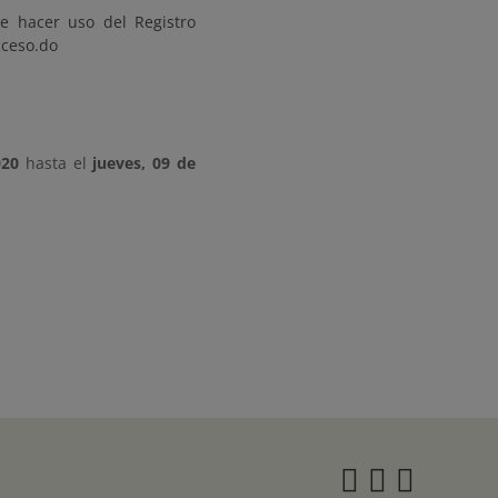
de hacer uso del Registro
cceso.do
020
hasta el
jueves, 09 de
Instagra
Twitter
Face