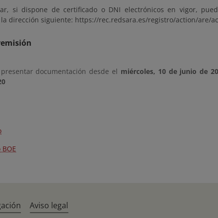
lar, si dispone de certificado o DNI electrónicos en vigor, pue
la dirección siguiente: https://rec.redsara.es/registro/action/are/a
remisión
 presentar documentación desde el
miércoles, 10 de junio de 2
20
o
o BOE
gación
Aviso legal