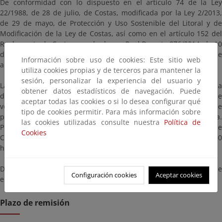
De conformidad con lo dispuesto en el artículo 74 de la Ley
22/1988, de 28 de julio, de Costas, modificada por la Ley 2/2013,
de 29 de mayo, de Protección y Uso Sostenible del Litoral y de
Modificación de la Ley de Costas, así como en el artículo 152 del
Reglamento de Costas, aprobado por Real Decreto 876/2014, de 10
de octubre, se somete a información pública la solicitud de
Información sobre uso de cookies: Este sitio web
autorización de referencia.
utiliza cookies propias y de terceros para mantener la
sesión, personalizar la experiencia del usuario y
La documentación que sirve de base a la solicitud estará a
obtener datos estadísticos de navegación. Puede
disposición de cualquier persona interesada durante un plazo de
aceptar todas las cookies o si lo desea configurar qué
veinte (20) días hábiles, contados a partir del día siguiente al de
tipo de cookies permitir. Para más información sobre
publicación de este anuncio en el Boletín Oficial de la Provincia.
las cookies utilizadas consulte nuestra
Política de
Podrá ser examinada en las oficinas del Servicio Provincial de
Cookies
Costas en Santa Cruz de Tenerife, en horario de 9:00 a 14:00
horas, de lunes a viernes, o a través de esta página.
Durante este este plazo podrán formularse las alegaciones que se
Configuración cookies
Aceptar cookies
estimen oportunas.
Plazo de remisión