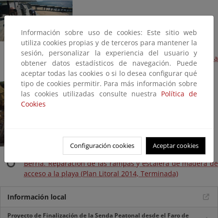
Información sobre uso de cookies: Este sitio web
utiliza cookies propias y de terceros para mantener la
sesión, personalizar la experiencia del usuario y
Playa de San Martín. Reposición de 20 metros con tarima
obtener datos estadísticos de navegación. Puede
de madera (Plan Litoral 2014, Terminada)
aceptar todas las cookies o si lo desea configurar qué
tipo de cookies permitir. Para más información sobre
las cookies utilizadas consulte nuestra
Política de
Cookies
Configuración cookies
Aceptar cookies
Berria. Reparación de las rampas y escalera de madera de
acceso a la playa (Plan Litoral 2014, Terminada)
Información local
Proyecto de Finalización de la Senda Peatonal desde el Faro de