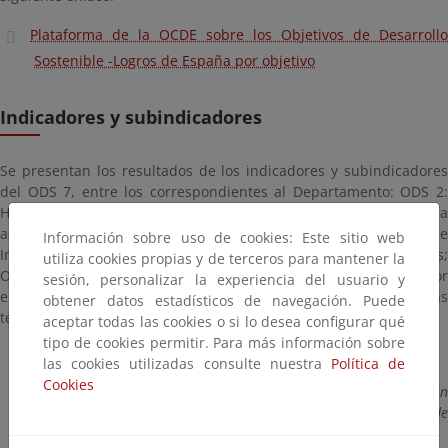
Plataforma de la OCDE sobre los Objetivos de Desarrollo
Sostenible -Logros de España por objetivo
Indicadores y subindicadores
Se presentan los resultados de los indicadores y subindicadores
del ODS 7, entre los correspondientes al Departamento: ODS 2:
Hambre cero; ODS 6: Agua limpia y saneamiento; ODS 7: Energía
asequible y no contaminante; ODS 9: Industria, Innovación e
Información sobre uso de cookies: Este sitio web
Infraestructura; ODS 11: Ciudades y Comunidades Sostenibles;
utiliza cookies propias y de terceros para mantener la
ODS 12: Consumo y producción responsables; ODS 13: Acción por
sesión, personalizar la experiencia del usuario y
el clima; ODS 14: Vida submarina y ODS 15: Vida de ecosistemas
obtener datos estadísticos de navegación. Puede
terrestres.
aceptar todas las cookies o si lo desea configurar qué
tipo de cookies permitir. Para más información sobre
* Acceso al informe, pulsando en el icono del ODS
las cookies utilizadas consulte nuestra
Política de
Cookies
** En cada subindicador se puede consultar información
adicional sobre su definición, método de cálculo y unidad de
medida, pulsando en el botón de información (“i”)