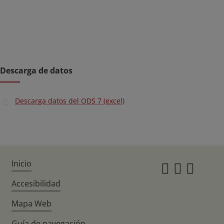
Descarga de datos
Descarga datos del ODS 7 (excel)
Inicio
Instagr
Twitte
Fac
Accesibilidad
Mapa Web
Guía de navegación