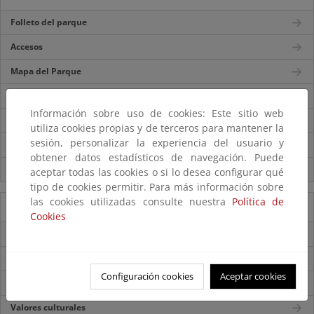
Folleto del parque
Accesos
Mapa del Parque
Centros de visitantes
Información sobre uso de cookies: Este sitio web
Itinerarios
utiliza cookies propias y de terceros para mantener la
sesión, personalizar la experiencia del usuario y
Normas de visita
obtener datos estadísticos de navegación. Puede
Servicios externos
aceptar todas las cookies o si lo desea configurar qué
tipo de cookies permitir. Para más información sobre
las cookies utilizadas consulte nuestra
Política de
Información del Parque
Cookies
Ficha técnica
Historia
Configuración cookies
Aceptar cookies
Valores naturales
Valores culturales