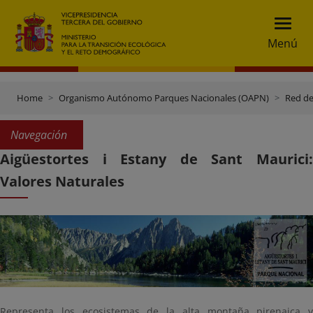
Menú
Home
Organismo Autónomo Parques Nacionales (OAPN)
Red de
Navegación
Aigüestortes i Estany de Sant Maurici:
Valores Naturales
Representa los ecosistemas de la alta montaña pirenaica y