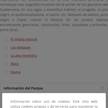
constituye una magnífica muestra de la acción de los glaciares del
Cuaternario. En sus lagos y montañas habitan el urogallo, el pito
negro, el quebrantahuesos, el sarrio, etc. Bosques de abetos, pino
negro y hayas cubren el Parque. En los prados alpinos
encontramos gencianas, ranúnculos, lirios, orquídeas y prímulas,
entre otras.
El medio natural
Los bosques
La alta montaña
Flora
Fauna
Información del Parque
Usos compatibles
Información sobre uso de cookies: Este sitio web
utiliza cookies propias y de terceros para mantener la