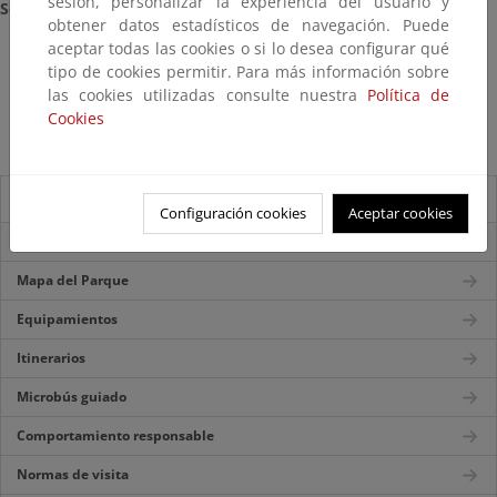
sesión, personalizar la experiencia del usuario y
Servicios:
obtener datos estadísticos de navegación. Puede
aceptar todas las cookies o si lo desea configurar qué
Información y orientación al visitante
tipo de cookies permitir. Para más información sobre
Biblioteca,
las cookies utilizadas consulte nuestra
Política de
Venta de libros y mapas
Cookies
Tienda verde.
Guía del visitante
Configuración cookies
Aceptar cookies
Accesos
Mapa del Parque
Equipamientos
Itinerarios
Microbús guiado
Comportamiento responsable
Normas de visita