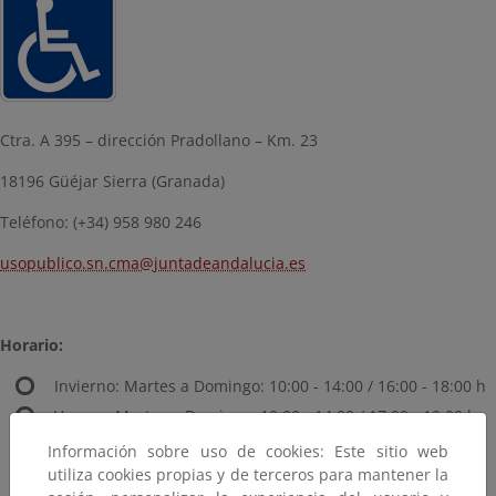
Ctra. A 395 – dirección Pradollano – Km. 23
18196 Güéjar Sierra (Granada)
Teléfono: (+34) 958 980 246
usopublico.sn.cma@juntadeandalucia.es
Horario:
Invierno: Martes a Domingo: 10:00 - 14:00 / 16:00 - 18:00 h
Verano: Martes a Domingo, 10:00 - 14:00 / 17:00 - 19:00 h..
Información sobre uso de cookies: Este sitio web
utiliza cookies propias y de terceros para mantener la