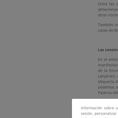
Entre las 
almeriense
otros núcle
También so
casas de Bo
Las constr
En el ento
manifestaci
de la Enci
Lanjarón); 
(Alquería d
podemos en
Paterna del
El patri
Información sobre u
sesión, personalizar
La artesan