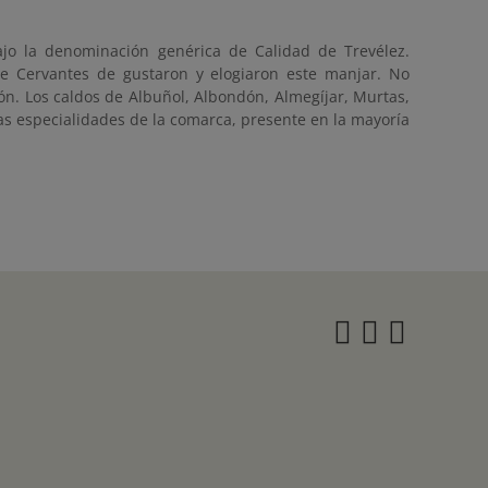
jo la denominación genérica de Calidad de Trevélez.
de Cervantes de gustaron y elogiaron este manjar. No
ión. Los caldos de Albuñol, Albondón, Almegíjar, Murtas,
las especialidades de la comarca, presente en la mayoría
Instagra
Twitter
Face