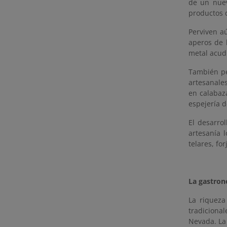
de un nuev
productos 
Perviven aú
aperos de l
metal acud
También pe
artesanales
en calabaz
espejería d
El desarro
artesanía 
telares, for
La gastro
La riqueza
tradiciona
Nevada. La 