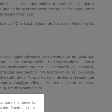
 ofrecen las viviendas nobles urbanas de la Alpujarra
s que en los aspectos exteriores de las fachadas. Entre
 Abrucena y Canjáyar.
icos con1O la Casa de Juan de Austria en Fondón o las
os están significativamente representados en todas sus
bre; la arquitectura militar romana, visible en el Cerro
os medievales tipo castillo o fortaleza (la Calahorra,
nterizas sino también "11 l,l interior del reino y costa
ctivo cultural del Parque Nacional de Sierra Nevada que
ahorra, Canjáyar, Fiñana, Fondón, Laujar de Andarax,
teira, Lecrín y Pampaneira.
ros para mantener la
gación. Puede aceptar