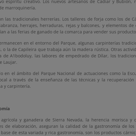
o espíritu creativo. Los nuevos artesanos de Cádiar y Bubión, r
de marroquinería.
n las tradicionales herrerías. Los talleres de forja como los de 
abranza, herrajes, herraduras, rejas y balcones, y elementos de c
ían a las ferias de ganado de la comarca para vender sus producto
rmanecen en el entorno del Parque, algunas carpinterías tradici
, o la de Capileira que trabaja aún la madera rústica. Otras activi
a de A1bodoluy, las labores de empedrado de Dílar, los tradicio
e Laujar.
llo en el ámbito del Parque Nacional de actuaciones como la Escue
local a través de la enseñanza de las técnicas y la recuperación 
ja y carpintería.
nomía
 agrícola y ganadera de Sierra Nevada, la herencia morisca y c
les de elaboración, aseguran la calidad de la gastronomía de lo
base de esta variada y rica gastronomía, son los productos cárnic