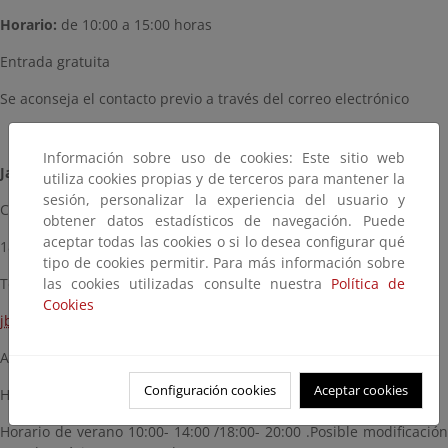
Horario:
de 10:00 a 15:00 horas
Entrada gratuita
Se aconseja el contacto previo a través del correo electrónico
Información sobre uso de cookies: Este sitio web
J
ardín Botánico Hoya de Pedraza
utiliza cookies propias y de terceros para mantener la
sesión, personalizar la experiencia del usuario y
Ctra. Sierra Nevada Km. 27
obtener datos estadísticos de navegación. Puede
aceptar todas las cookies o si lo desea configurar qué
18193-Monachil (Granada)
tipo de cookies permitir. Para más información sobre
las cookies utilizadas consulte nuestra
Política de
Teléfono: 697 958 939
Cookies
jbotanico.pedraza.cma@juntadeandalucia.es
Apertura: martes a domingo (y lunes festivos)
Configuración cookies
Aceptar cookies
Horario de primavera y otoño 10:00- 14:00 /16:00- 18:00
Horario de verano 10:00- 14:00 /18:00- 20:00 .Posible modificación