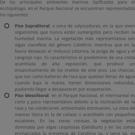
De los principales ambientes marinos tipificados para el
Archipiélago, en el Parque Nacional se encuentran representados
los siguientes:
Piso Supralitoral
: o zona de salpicaduras, en la que vive
organismos que nunca están sumergidos pero reciben la
humedad marina. La vegetación más representativa son
algas cianofitas del género Calothrix, mientras que en la
fauna destacan el molusco Littorina, la pulga de agua y el
cangrejo rojo. Es característico el predominio de una costa
acantilada de alta exposición, que produce un
ensanchamiento de los niveles de este piso. Los charcos,
que son como bañeras de roca que quedan llenas de agua
cuando baja la marea, tienen dimensiones reducidas,
pudiendo llegar a desaparecer por evaporación.
Piso Mesolitoral
: en el Parque Nacional, el intermareal es
corto y poco representativo debido a la inclinación de la
rasa y las condiciones ambientales estresantes. La zona de
mareas típica es la de callaos o acantilado con pequeños
escalones. En las zonas rocosas la vegetación está
dominada por algas cespitosas (Gelidium) y en las zonas
encharcadas la presencia de Corallina sp. y Jania sp. es