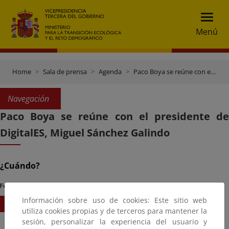
Menú
Home
Sala de prensa
Agenda
Paco Boya se reúne con el presidente de DigitalES, Miguel Sánchez Galindo
Navegación
Paco Boya se reúne con el presidente de
DigitalES, Miguel Sánchez Galindo
¿Cuándo?
Fecha Inicio
Hora
Información sobre uso de cookies: Este sitio web
20/05/2025
13:00
utiliza cookies propias y de terceros para mantener la
sesión, personalizar la experiencia del usuario y