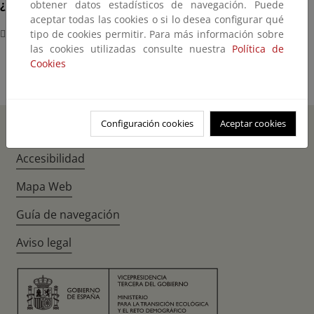
¿Dónde?
obtener datos estadísticos de navegación. Puede
aceptar todas las cookies o si lo desea configurar qué
MITECO. Calle José Abascal, 4. Madrid
tipo de cookies permitir. Para más información sobre
las cookies utilizadas consulte nuestra
Política de
Cookies
Configuración cookies
Aceptar cookies
Inicio
Instagr
Twitte
Fac
Accesibilidad
Mapa Web
Guía de navegación
Aviso legal