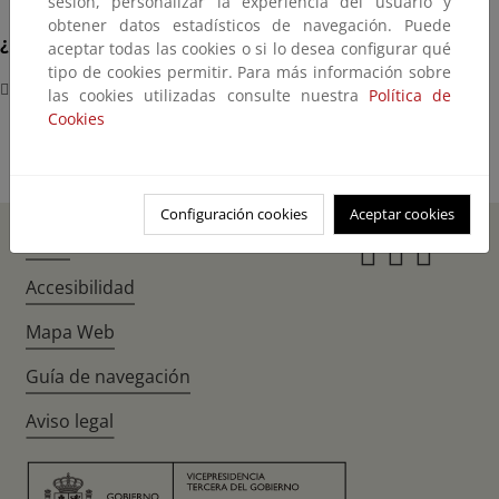
sesión, personalizar la experiencia del usuario y
obtener datos estadísticos de navegación. Puede
¿Dónde?
aceptar todas las cookies o si lo desea configurar qué
tipo de cookies permitir. Para más información sobre
Complejo Ministerial de Cuzco - Paseo de la Castellana, 162
las cookies utilizadas consulte nuestra
Política de
Cookies
Configuración cookies
Aceptar cookies
Inicio
Instagr
Twitte
Fac
Accesibilidad
Mapa Web
Guía de navegación
Aviso legal