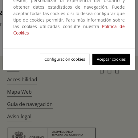
sesión, personalizar la experiencia del usuario y
obtener datos estadísticos de navegación. Puede
¿Dónde?
aceptar todas las cookies o si lo desea configurar qué
tipo de cookies permitir. Para más información sobre
Escuela Julián Besteiro C/Azcona, 53 (Madrid)
las cookies utilizadas consulte nuestra
Política de
Cookies
Configuración cookies
Aceptar cookies
Inicio
Instagr
Twitte
Fac
Accesibilidad
Mapa Web
Guía de navegación
Aviso legal