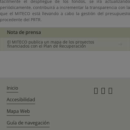
fácilmente el despliegue de los fondos, se irá actualizando
periódicamente, contribuirá a incrementar la transparencia con la
que el MITECO está llevando a cabo la gestión del presupuesto
procedente del PRTR.
Nota de prensa
El MITECO publica un mapa de los proyectos
financiados con el Plan de Recuperación
Inicio
Instagr
Twitte
Fac
Accesibilidad
Mapa Web
Guía de navegación