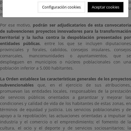
participación de diferentes actores institucionales y sociales, en la
Configuración cookies
Aceptar cookies
que las entidades locales han de jugar un papel prioritario por su
mayor cercanía y conocimiento de los problemas del territorio.
Por ese motivo,
podrán ser adjudicatarios de esta convocatoria
de subvenciones proyectos innovadores para la transformación
territorial y la lucha contra la despoblación presentados por
entidades públicas
, entre los que se incluyen diputacione
provinciales y forales, cabildos, consejos insulares, consejos
comarcales, mancomunidades o ayuntamientos, que se
desplieguen en municipios o núcleos poblacionales con una
población inferior a 5.000 habitantes.
La Orden establece las características generales de los proyectos
subvencionables
que, en el ejercicio de sus atribuciones,
promuevan las entidades locales, responsables de la prestación
de servicios públicos orientados a garantizar y mejorar las
condiciones y calidad de vida de los habitantes de estas zonas, en
términos de equidad y justicia. Los servicios poblacionales y de
apoyo a la repoblación; las actuaciones orientadas a impulsar la
industria y el comercio o el emprendimiento; el fomento de la
cultura, el ocio y el deporte y de servicios sociosanitarios; la