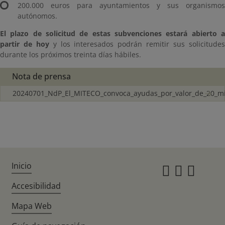
200.000 euros para ayuntamientos y sus organismos
autónomos.
El plazo de solicitud de estas subvenciones estará abierto a
partir de hoy
y los interesados podrán remitir sus solicitude
durante los próximos treinta días hábiles.
Nota de prensa
20240701_NdP_El_MITECO_convoca_ayudas_por_valor_de_20_mi
Inicio
Instagr
Twitte
Fac
Accesibilidad
Mapa Web