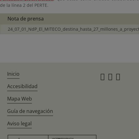
de la línea 2 del PERTE.
Nota de prensa
24_07_01_NdP_El_MITECO_destina_hasta_27_millones_a_proyec
Inicio
Instagr
Twitte
Fac
Accesibilidad
Mapa Web
Guía de navegación
Aviso legal