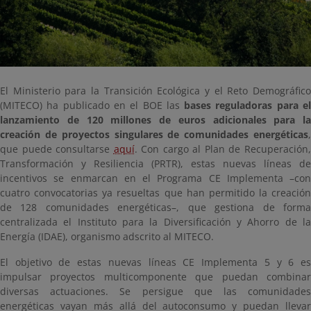
El Ministerio para la Transición Ecológica y el Reto Demográfico
(MITECO) ha publicado en el BOE las
bases reguladoras para e
lanzamiento de 120 millones de euros adicionales para la
creación de proyectos singulares de comunidades energéticas
,
que puede consultarse
aquí
. Con cargo al Plan de Recuperación
Transformación y Resiliencia (PRTR), estas nuevas líneas de
incentivos se enmarcan en el Programa CE Implementa –con
cuatro convocatorias ya resueltas que han permitido la creación
de 128 comunidades energéticas–, que gestiona de forma
centralizada el Instituto para la Diversificación y Ahorro de la
Energía (IDAE), organismo adscrito al MITECO.
El objetivo de estas nuevas líneas CE Implementa 5 y 6 es
impulsar proyectos multicomponente que puedan combinar
diversas actuaciones. Se persigue que las comunidades
energéticas vayan más allá del autoconsumo y puedan llevar