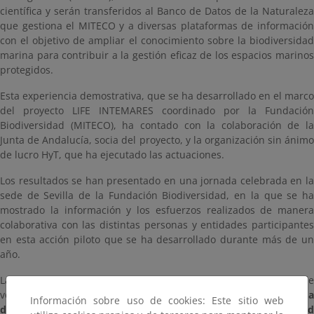
científica y serán transferidos al Banco de Datos de la Naturaleza
que gestiona el MITECO y a diversas plataformas de información
con el objetivo de ampliar el conocimiento sobre la biodiversidad
marina para contribuir a la gestión eficaz de los espacios marinos
protegidos.
Esta experiencia demostrativa, que se ha desarrollado en el marco
del proyecto LIFE INTEMARES coordinado por la Fundación
Biodiversidad (MITECO), ha contado con la colaboración de la
Junta de Andalucía, socia del proyecto, y la organización sin ánimo
de lucro HyT, que ha ejecutado las actuaciones.
Los resultados se han presentado en una jornada celebrada en la
sede de Sevilla de la Fundación Biodiversidad, en la que se ha
mostrado la información y los esfuerzos realizados de manera
colaborativa con las distintas personas y entidades participantes
en esta acción piloto que se ha desarrollado durante más de un
año.
La iniciativa ha movilizado a 147 participantes en las jornadas de
voluntariado, en las que
se han llevado a cabo muestreos y tom
Información sobre uso de cookies: Este sitio web
de datos en 30 puntos ubicados en áreas marinas de la Red