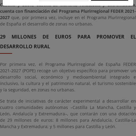
Castilla y León, Castilla-La Mancha, Andalucía y Extremadura,
cuenta con financiación del Programa Plurirregional FEDER 2021-
2027
que, por primera vez, incluye en el Programa Plurirregional
de España el desarrollo de zonas no urbanas.
29 MILLONES DE EUROS PARA PROMOVER EL
DESARROLLO RURAL
Por primera vez, el Programa Plurirregional de España FEDER
2021-2027 (POPE) recoge un objetivo específico para promover un
desarrollo social, económico y medioambiental integrado e
inclusivo, la cultura y el patrimonio natural, el turismo sostenible
y la seguridad, en zonas no urbanas.
Se trata de iniciativas de carácter experimental a desarrollar en
cuatro comunidades autónomas –Castilla La Mancha, Castilla y
León, Andalucía y Extremadura–, que contarán con una dotación
de 29 millones de euros: 8 millones para Andalucía, Castilla-La
Mancha y Extremadura; y 5 millones para Castilla y León.