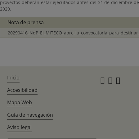
proyectos deberán estar ejecutados antes del 31 de diciembre de
2029.
Nota de prensa
20290416_NdP_El_MITECO_abre_la_convocatoria_para_destinar
Inicio
Instagr
Twitte
Fac
Accesibilidad
Mapa Web
Guía de navegación
Aviso legal