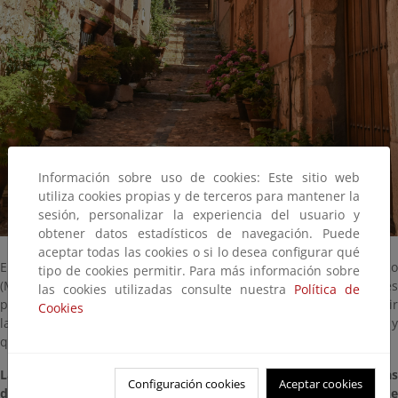
Información sobre uso de cookies: Este sitio web
utiliza cookies propias y de terceros para mantener la
sesión, personalizar la experiencia del usuario y
obtener datos estadísticos de navegación. Puede
aceptar todas las cookies o si lo desea configurar qué
El Ministerio para la Transición Ecológica y el Reto Demográfico
tipo de cookies permitir. Para más información sobre
(MITECO) ha abierto la Convocatoria de Expresiones de Interés
las cookies utilizadas consulte nuestra
Política de
para el Desarrollo de Planes de Acción Integrados para combatir
Cookies
la despoblación en España, dotada con 29 de millones de euros, y
que puede consultarse
aquí
.
La convocatoria, a la que pueden presentarse proyectos de las
Configuración cookies
Aceptar cookies
diputaciones pertenecientes a las comunidades autónomas de