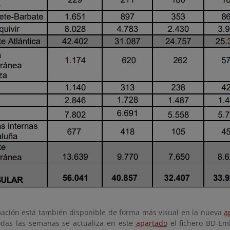
mación está también disponible de forma más visual en la nueva
a
das las semanas se actualiza en este
apartado
el fichero BD-Em