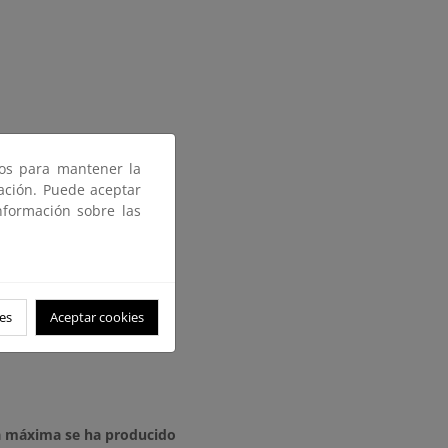
ros para mantener la
gación. Puede aceptar
nformación sobre las
es
Aceptar cookies
a máxima se ha producido