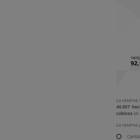
La reserva 
40.857 he
cúbicos
(el
La reserva 
Cantá