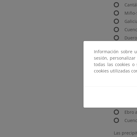
Cantá
Miño-S
Galici
Cuenc
Duero
Tajo a
Información sobre u
Guadi
sesión, personalizar
Tinto,
todas las cookies o
cookies utilizadas c
Guada
Guada
Cuenc
Segur
Júcar 
Ebro 
Cuenc
Las precipi