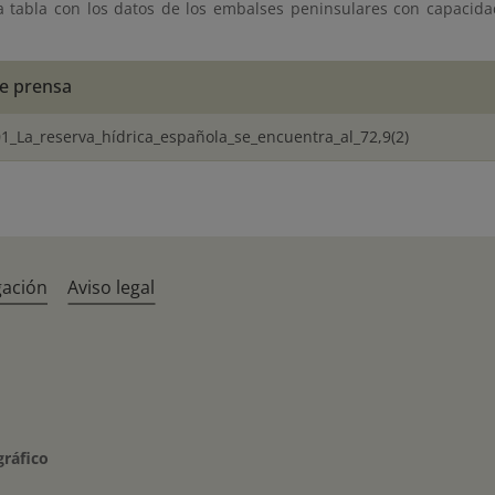
a tabla con los datos de los embalses peninsulares con capacid
e prensa
1_La_reserva_hídrica_española_se_encuentra_al_72,9(2)
gación
Aviso legal
gráfico