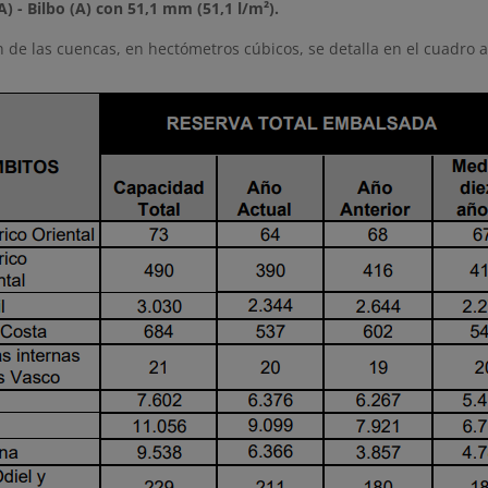
A) - Bilbo (A) con 51,1 mm (51,1 l/m²).
n de las cuencas, en hectómetros cúbicos, se detalla en el cuadro 