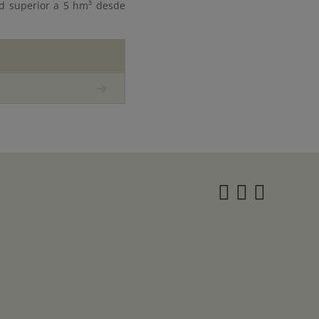
ad superior a 5 hm³ desde
Instagra
Twitter
Face